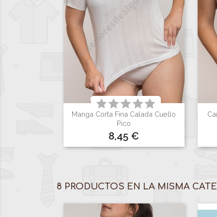
Manga Corta Fina Calada Cuello
Cam

Vista rápida
Pico
Precio
8,45 €
Blanco
8 PRODUCTOS EN LA MISMA CATE