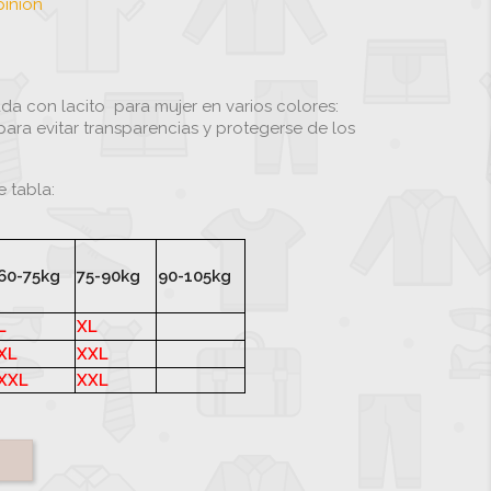
pinión
lada con lacito para mujer en varios colores:
para evitar transparencias y protegerse de los
e tabla:
60-75kg
75-90kg
90-105kg
L
XL
XL
XXL
XXL
XXL
gro
Visón