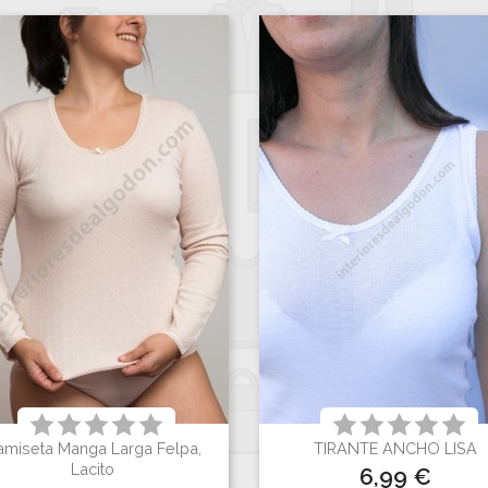
amiseta Manga Larga Felpa,
TIRANTE ANCHO LISA


Vista rápida
Vista rápida
Lacito
Precio
6,99 €