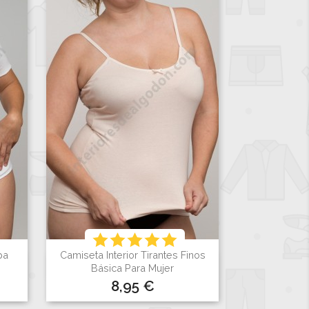
pa
Camiseta Interior Tirantes Finos

Vista rápida
Básica Para Mujer
Precio
8,95 €
Blanco
Negro
Visón