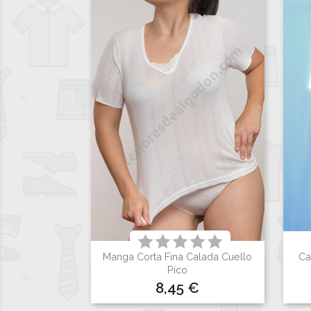
Manga Corta Fina Calada Cuello
Ca

Vista rápida
Pico
Precio
8,45 €
Blanco