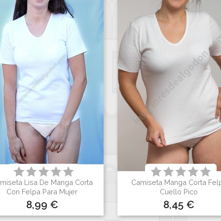
miseta Lisa De Manga Corta
Camiseta Manga Corta Fel


Vista rápida
Vista rápida
Con Felpa Para Mujer
Cuello Pico
Precio
Precio
8,99 €
8,45 €
Blanco
Blanco