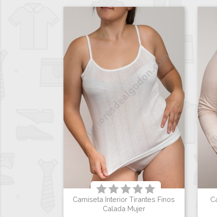
Camiseta Interior Tirantes Finos
C

Vista rápida
Calada Mujer