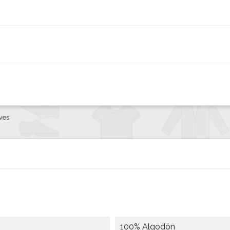
ves
100% Algodón