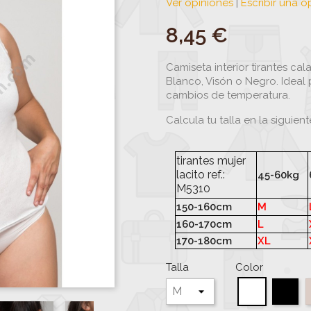
Ver opiniones
|
Escribir una o
8,45 €
Camiseta interior tirantes ca
Blanco, Visón o Negro. Ideal 
cambios de temperatura.
Calcula tu talla en la siguient
tirantes mujer
lacito ref.:
45-60kg
M5310
150-160cm
M
160-170cm
L
170-180cm
XL
Talla
Color
Ne
Blanco