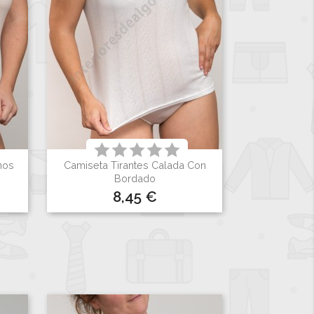
inos
Camiseta Tirantes Calada Con

Vista rápida
Bordado
Precio
8,45 €
Blanco