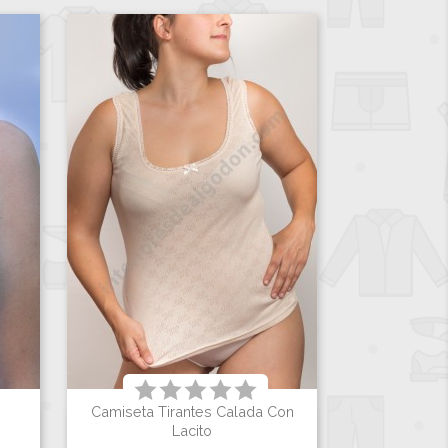
Camiseta Tirantes Calada Con

Vista rápida
Lacito