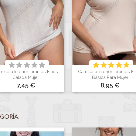
iseta Interior Tirantes Finos
Camiseta Interior Tirantes F


Vista rápida
Vista rápida
Calada Mujer
Básica Para Mujer
Precio
Precio
7,45 €
8,95 €
Blanco
Blanco
Negro
Visón
GORÍA: