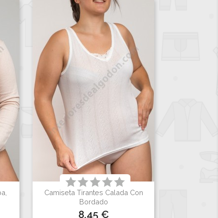
a,
Camiseta Tirantes Calada Con

Vista rápida
Bordado
Precio
8,45 €
Blanco