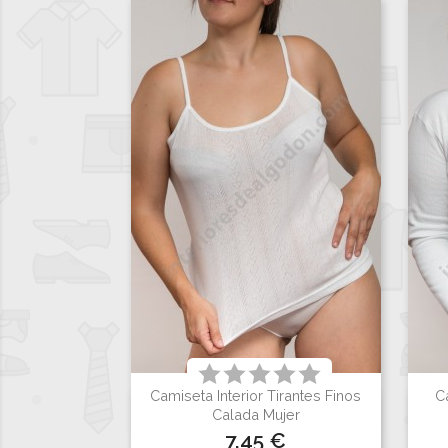
Camiseta Interior Tirantes Finos
C

Vista rápida
Calada Mujer
Precio
7,45 €
Blanco