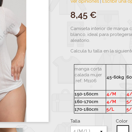
Ver opiniones
|
Escribir una o
8,45 €
Camiseta interior de manga c
blanco, ideal para protegers
aleatorio.
Calcula tu talla en la siguient
manga corta
calada mujer
45-60kg
60
ref.: M1106
150-160cm
4/M
4
160-170cm
4/M
5/
170-180cm
5/L
5/
Talla
Color
Bl