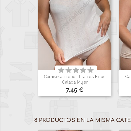
Camiseta Interior Tirantes Finos
Cam

Vista rápida
Calada Mujer
Precio
7,45 €
Blanco
8 PRODUCTOS EN LA MISMA CATE