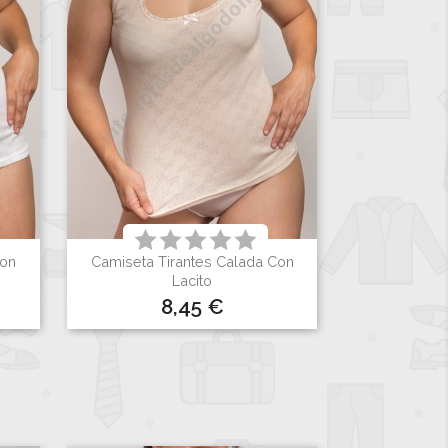
Con
Camiseta Tirantes Calada Con

Vista rápida
Lacito
Precio
8,45 €
Blanco
Negro
Visón