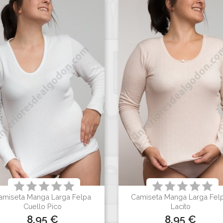
amiseta Manga Larga Felpa
Camiseta Manga Larga Felp


Vista rápida
Vista rápida
Cuello Pico
Lacito
Precio
Precio
8,95 €
8,95 €
Blanco
Blanco
Negro
Visón