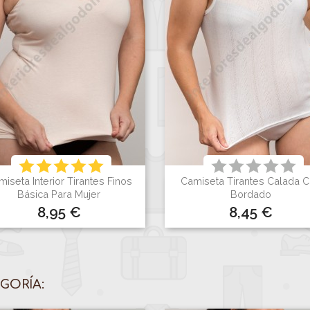
iseta Interior Tirantes Finos
Camiseta Tirantes Calada 


Vista rápida
Vista rápida
Básica Para Mujer
Bordado
Precio
Precio
8,95 €
8,45 €
Blanco
Negro
Visón
Blanco
GORÍA: