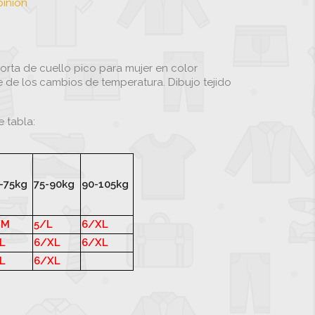
pinión
orta de cuello pico para mujer en color
e de los cambios de temperatura. Dibujo tejido
e tabla:
-75kg
75-90kg
90-105kg
/M
5/L
6/XL
L
6/XL
6/XL
L
6/XL
anco