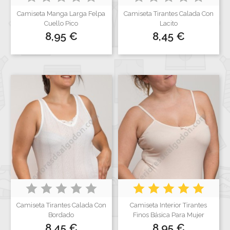
Camiseta Manga Larga Felpa
Camiseta Tirantes Calada Con
Cuello Pico
Lacito
Precio
Precio
8,95 €
8,45 €
Camiseta Tirantes Calada Con
Camiseta Interior Tirantes
Bordado
Finos Básica Para Mujer
Precio
Precio
8,45 €
8,95 €