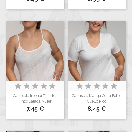
Camiseta Interior Tirantes
Camiseta Manga Corta Felpa
Finos Calada Mujer
Cuello Pico
Precio
Precio
7,45 €
8,45 €