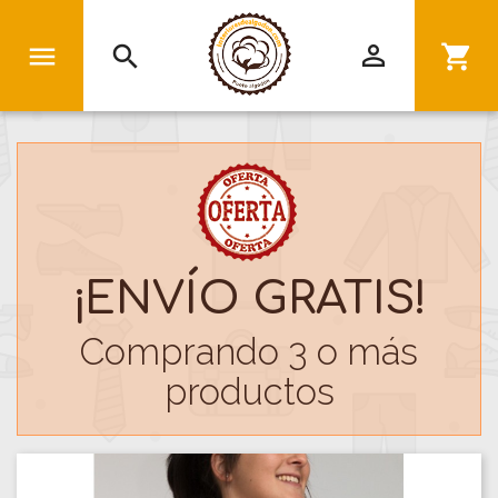


search
shopping_cart
¡ENVÍO GRATIS!
Comprando 3 o más
productos