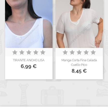
TIRANTE ANCHO LISA
Manga Corta Fina Calada
Precio
Cuello Pico
6,99 €
Precio
8,45 €