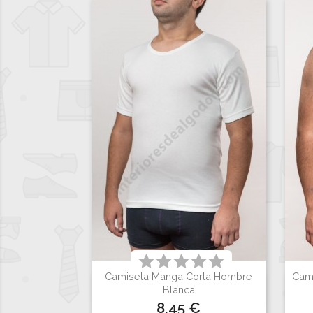
Camiseta Manga Corta Hombre
Cami

Vista rápida
Blanca
Precio
8,45 €
Blanco