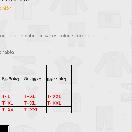
pinión
orta para hombre en varios colores, ideal para
e tabla:
65-80kg
80-95kg
95-110kg
T- L
T- XL
T- XXL
T- XL
T- XL
T- XXL
T- XXL
T- XXL
leste
Negro