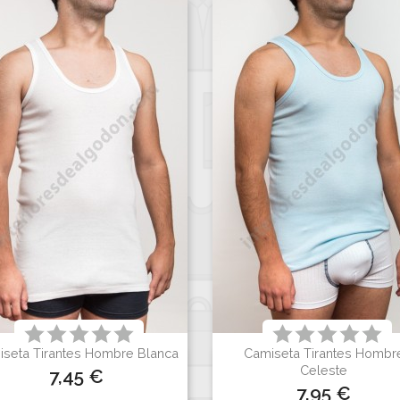
seta Tirantes Hombre Blanca
Camiseta Tirantes Hombr


Vista rápida
Vista rápida
Celeste
Precio
7,45 €
Precio
7,95 €
Blanco
Celeste