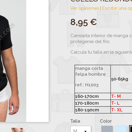
Ver opiniones
|
Escribir una o
8,95 €
Camiseta interior de manga c
protegerse del frío.
Calcula tu talla en la siguient
manga corta
felpa hombre
50-65kg
ref.: H1003
160-170cm
T- M
170-180cm
T- L
180-190cm
T- XL
Talla
Color
Gris
Ce