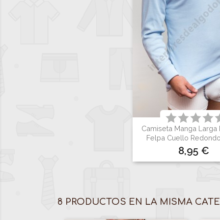
Camiseta Manga Larga

Vista rápid
Felpa Cuello Redondo
Precio
8,95 €
Gris
Celest
Ne
8 PRODUCTOS EN LA MISMA CATE