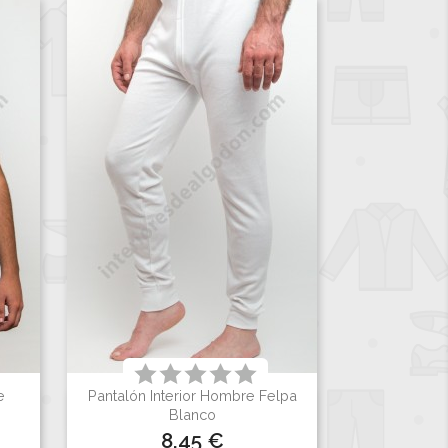
e
Pantalón Interior Hombre Felpa

Vista rápida
Blanco
Precio
8,45 €
Blanco