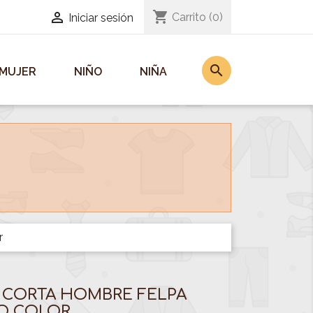
shopping_cart

Carrito
(0)
Iniciar sesión
search
MUJER
NIÑO
NIÑA
r
 CORTA HOMBRE FELPA
O COLOR