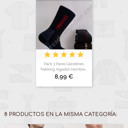
Pack 3 Pares Calcetines
Trekking Algodón Hombre...
Precio
8,99 €
8 PRODUCTOS EN LA MISMA CATEGORÍA: