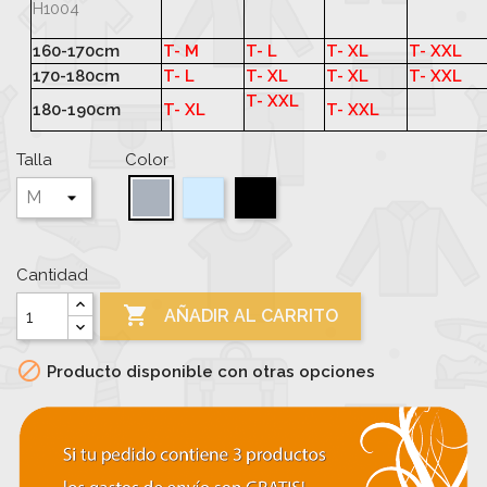
H1004
160-170cm
T- M
T- L
T- XL
T- XXL
170-180cm
T- L
T- XL
T- XL
T- XXL
T-
XXL
180-190cm
T- XL
T- XXL
Talla
Color
Celeste
Negro
Gris
Cantidad

AÑADIR AL CARRITO

Producto disponible con otras opciones